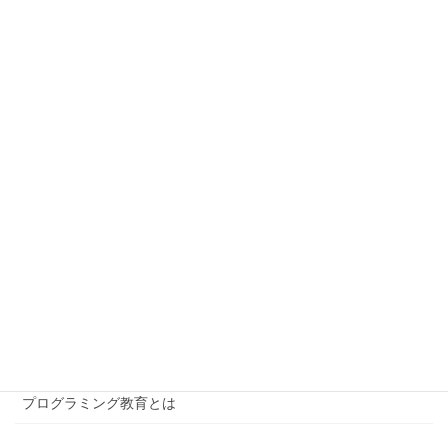
ABOUT
カラフル（会報誌）
カラフル_2025年
カラフル_2024年
カラフル_2023年
カラフル_2022年
ABOUT US
プログラミング教育とは