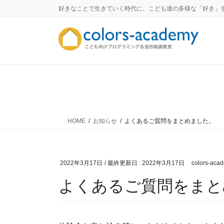
コ
ナ
好きなことで生きていく時代に、こども達の多様な「好き」
ン
ビ
テ
ゲ
ン
ー
ツ
シ
に
ョ
移
ン
動
に
移
動
HOME
お知らせ
よくあるご質問をまとめました。
2022年3月17日
/ 最終更新日 :
2022年3月17日
colors-aca
よくあるご質問をまと